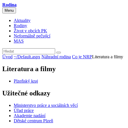
Rodina
Menu
Aktuality
Rodiny
Život v obcích PK
Neformálně pečující
MAS
Úvod
~/Default.aspx
Náhradní rodina
Co je NRP
Literatura a filmy
Literatura a filmy
Plzeňský kraj
Užitečné odkazy
Ministerstvo práce a sociálních věcí
Úřad práce
Akademie nadání
Dětské centrum Plzeň